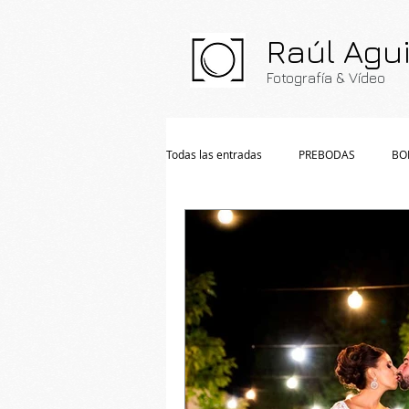
Raúl Agui
Fo
tografía & V
ídeo
Todas las entradas
PREBODAS
BO