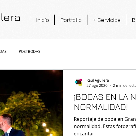
lera
Inicio
Portfolio
+ Servicios
B
DAS
POSTBODAS
Raúl Aguilera
27 ago 2020
2 min de lect
¡BODAS EN LA 
NORMALIDAD!
Reportaje de boda en Gran
normalidad. Estas fotograf
encantar!