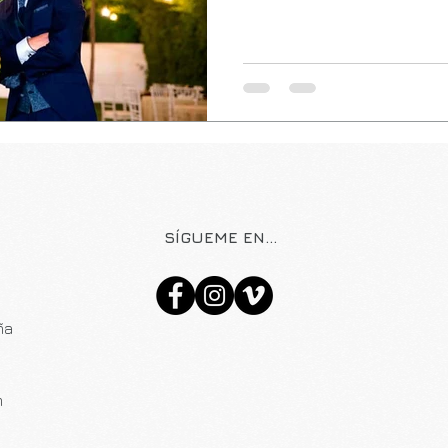
SÍGUEME EN...
aña
m