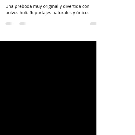
UNAS FOTOS PRE BODA MUY
ORIGINALES
Una preboda muy original y divertida con
polvos holi. Reportajes naturales y únicos